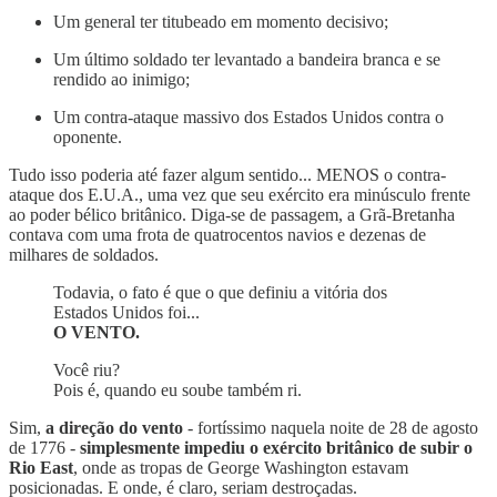
Um general ter titubeado em momento decisivo;
Um último soldado ter levantado a bandeira branca e se
rendido ao inimigo;
Um contra-ataque massivo dos Estados Unidos contra o
oponente.
Tudo isso poderia até fazer algum sentido... MENOS o contra-
ataque dos E.U.A., uma vez que seu exército era minúsculo frente
ao poder bélico britânico. Diga-se de passagem, a Grã-Bretanha
contava com uma frota de quatrocentos navios e dezenas de
milhares de soldados.
Todavia, o fato é que o que definiu a vitória dos
Estados Unidos foi...
O VENTO.
Você riu?
Pois é, quando eu soube também ri.
Sim,
a direção do vento
- fortíssimo naquela noite de 28 de agosto
de 1776 -
simplesmente impediu o exército britânico de subir o
Rio East
, onde as tropas de George Washington estavam
posicionadas. E onde, é claro, seriam destroçadas.