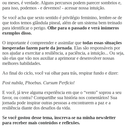
ou meses, é verdade. Alguns percursos podem parecer sombrios e,
para isso, podemos - e devemos! - acessar nossa intuição.
Se você acha que sexto sentido é privilégio feminino, lembre-se de
que todos temos glândula pineal, além de um sistema bem treinado
para identificar o perigo.
Olhe para o passado e verá inúmeros
exemplos disso.
O importante é compreender e assimilar que
todas essas situações
inesperadas fazem parte da jornada
. Elas são responsáveis por
nos ajudar a exercitar a resiliência, a paciência, a intuição... Ou seja,
são elas que vão nos auxiliar a aprimorar e desenvolver nossas
melhores habilidades.
Ao final do ciclo, você vai olhar para trás, respirar fundo e dizer:
Post nubila, Phoebus. Cursum Perficio!
E você, já teve alguma experiência em que o “vento” soprou a seu
favor, ou contra? Compartilhe sua história nos comentários! Sua
jornada pode inspirar outras pessoas a encontrarem a paz e a
resiliência diante dos desafios da vida.
Se você gostou desse tema, inscreva-se na minha newsletter
para receber mais conteúdos e reflexões.