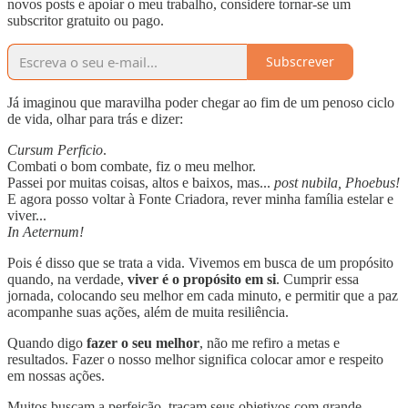
novos posts e apoiar o meu trabalho, considere tornar-se um
subscritor gratuito ou pago.
Subscrever
Já imaginou que maravilha poder chegar ao fim de um penoso ciclo
de vida, olhar para trás e dizer:
Cursum Perficio
.
Combati o bom combate, fiz o meu melhor.
Passei por muitas coisas, altos e baixos, mas...
post nubila, Phoebus!
E agora posso voltar à Fonte Criadora, rever minha família estelar e
viver...
In Aeternum!
Pois é disso que se trata a vida. Vivemos em busca de um propósito
quando, na verdade,
viver é o propósito em si
. Cumprir essa
jornada, colocando seu melhor em cada minuto, e permitir que a paz
acompanhe suas ações, além de muita resiliência.
Quando digo
fazer o seu melhor
, não me refiro a metas e
resultados. Fazer o nosso melhor significa colocar amor e respeito
em nossas ações.
Muitos buscam a perfeição, traçam seus objetivos com grande